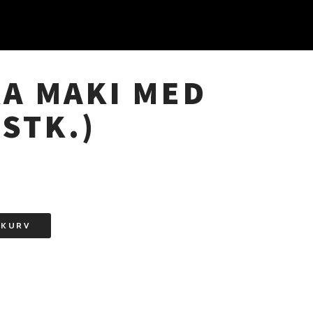
PRI
NAV
A MAKI MED
 STK.)
L KURV