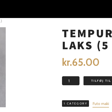
.)
TEMPUR
LAKS (5
kr.
65.00
TILFØJ TI
Futo maki
1 CATEGORY