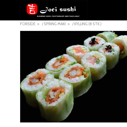
FORSIDE
/
SPRING MAKI
/ KYLLING (8 STK.)