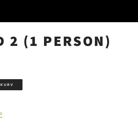
PRI
NAV
D 2 (1 PERSON)
L KURV
u