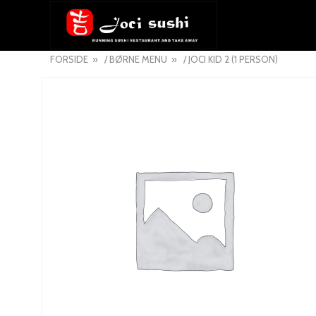
FORSIDE
/
BØRNE MENU
/ JOCI KID 2 (1 PERSON)