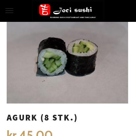
FORSIDE
/
HOSO MAKI
/ AGURK (8 STK.)
AGURK (8 STK.)
kr.
45.00